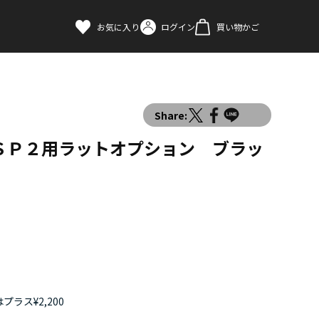
お気に入り
ログイン
買い物かご
Share:
ＳＰ２用ラットオプション ブラッ
プラス¥2,200