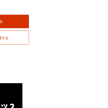
る
録する