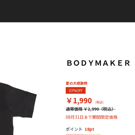
ＢＯＤＹＭＡＫＥＲ
夏の大感謝祭
33%OFF
￥1,990
通常価格 ￥2,990
08月31日まで期間限定価格
ポイント
18