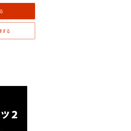
る
録する