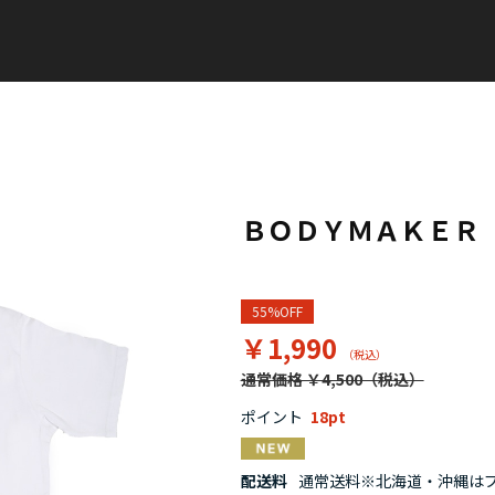
ＢＯＤＹＭＡＫＥＲ
55%OFF
￥1,990
通常価格 ￥4,500
ポイント
18
配送料
通常送料※北海道・沖縄はプラ