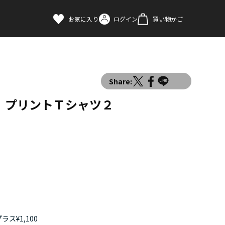
お気に入り
ログイン
買い物かご
Share:
 プリントＴシャツ２
ス¥1,100