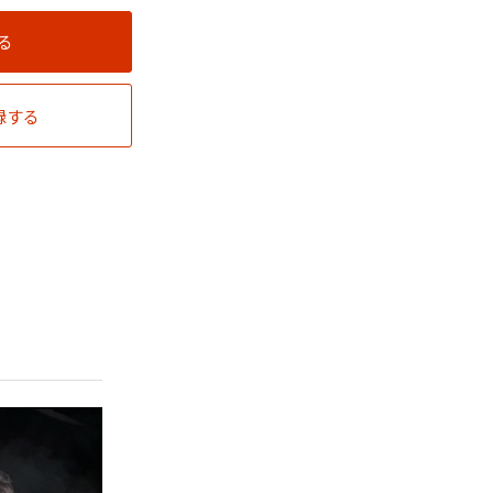
る
録する