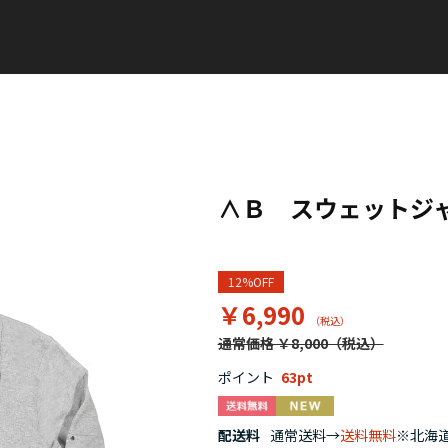
∧Ｂ スウェットジ
12%OFF
￥6,990
通常価格 ￥8,000
ポイント
63
配送料
通常送料→
送料無料
※北海道