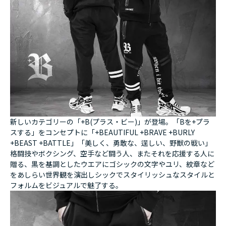
新しいカテゴリーの「+B(プラス・ビー)」が登場。「Bを+プラ
スする」をコンセプトに「+BEAUTIFUL +BRAVE +BURLY
+BEAST +BATTLE」「美しく、勇敢な、逞しい、野獣の戦い」
格闘技やボクシング、空手など闘う人、またそれを応援する人に
贈る、黒を基調としたウエアにゴシックの文字やユリ、紋章など
をあしらい世界観を演出しシックでスタイリッシュなスタイルと
フォルムをビジュアルで魅了する。