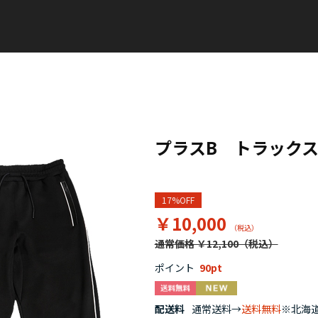
プラスB トラック
17%OFF
￥10,000
通常価格 ￥12,100
ポイント
90
配送料
通常送料→
送料無料
※北海道