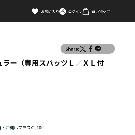
お気に入り
ログイン
買い物かご
Share:
ュラー（専用スパッツＬ／ＸＬ付
・沖縄はプラス¥1,100