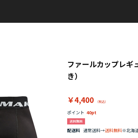
ファールカップレギ
き）
￥4,400
ポイント
40
配送料
通常送料→
送料無料
※北海道