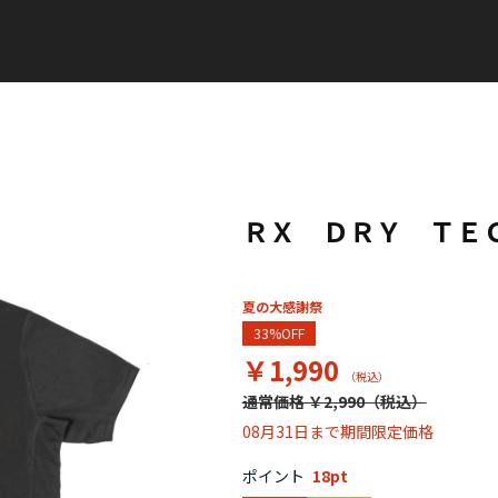
ＲＸ ＤＲＹ ＴＥ
夏の大感謝祭
33%OFF
￥1,990
通常価格 ￥2,990
08月31日まで期間限定価格
ポイント
18