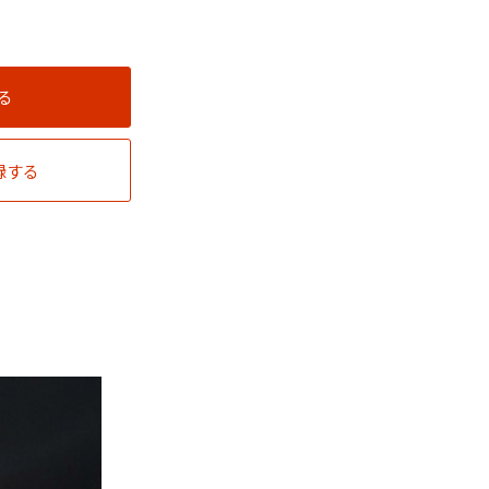
る
録する