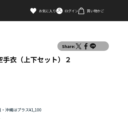
お気に入り
ログイン
買い物かご
Share:
空手衣（上下セット）２
・沖縄はプラス¥1,100
す