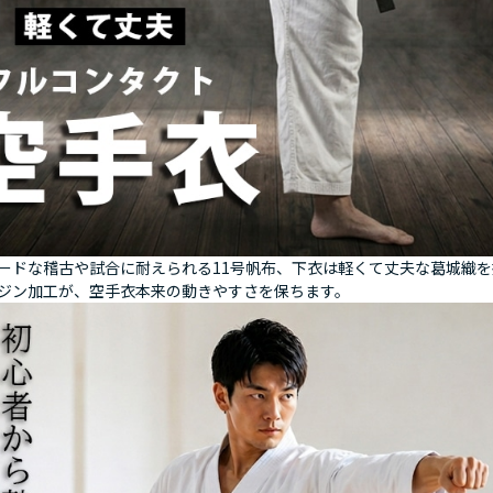
ードな稽古や試合に耐えられる11号帆布、下衣は軽くて丈夫な葛城織
ジン加工が、空手衣本来の動きやすさを保ちます。