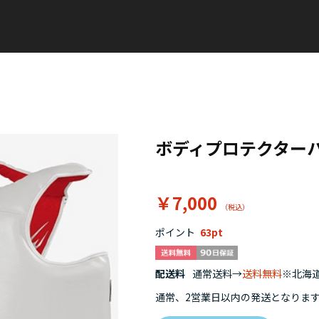
ボディプロテクター
￥7,000
ポイント
63
配送料
通常送料→
送料無料
※北海道
通常、2営業日以内の発送となりま