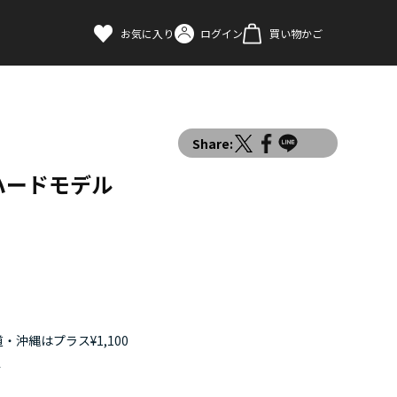
お気に入り
ログイン
買い物かご
Share:
ハードモデル
・沖縄はプラス¥1,100
す