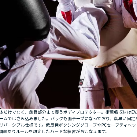
体だけでなく、鎖骨部分まで覆うボディプロテクター。衝撃吸収材はEV
ームではさみ込みました。バックも面テープになっており、素早い固定
リバーシブル仕様です。低反発ボクシンググローブやPCセーフティヘッ
顔面ありルールを想定したハードな練習がおこなえます。