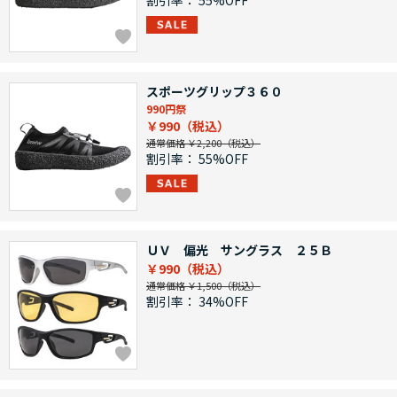
割引率：
55%OFF
スポーツグリップ３６０
990円祭
￥990
通常価格 ￥2,200
割引率：
55%OFF
ＵＶ 偏光 サングラス ２５Ｂ
￥990
通常価格 ￥1,500
割引率：
34%OFF