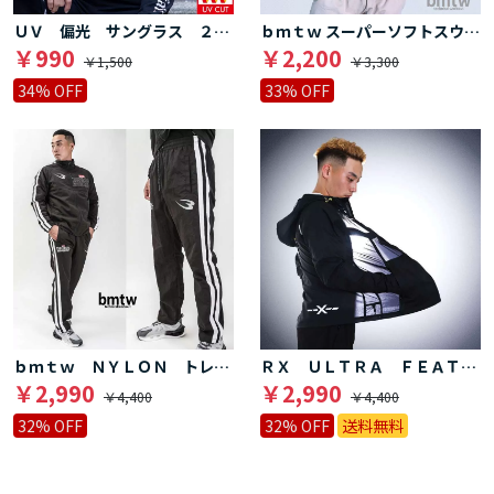
ＵＶ 偏光 サングラス ２５Ｂ
ｂｍｔｗ スーパーソフトスウェットハーフスリーブ
￥990
￥2,200
￥1,500
￥3,300
34% OFF
33% OFF
ｂｍｔｗ ＮＹＬＯＮ トレーニングロングパンツ２
ＲＸ ＵＬＴＲＡ ＦＥＡＴＨＥＲパーカー
￥2,990
￥2,990
￥4,400
￥4,400
32% OFF
32% OFF
送料無料