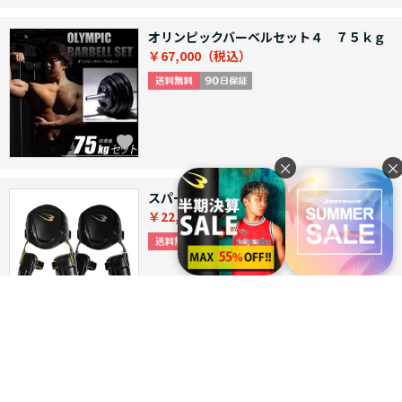
オリンピックバーベルセット４ ７５ｋｇ
￥67,000
×
×
スパーリングプロテクターＥＸ３点セット
￥22,000
つづきを見る
[1～12件]