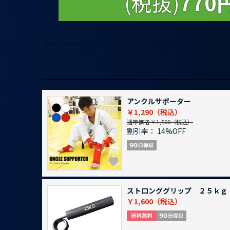
(税抜)
770
アンクルサポーター
￥1,290
通常価格 ￥1,500
割引率：
14%OFF
ストロンググリップ ２５ｋｇ
￥1,600