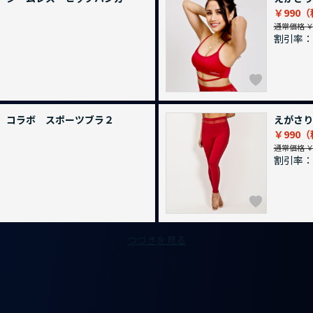
￥990
通常価格 ￥1
割引率：
 コラボ スポーツブラ２
えがさり
￥990
通常価格 ￥1
割引率：
つづきを見る