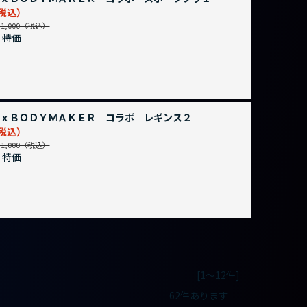
,000
特価
ｘＢＯＤＹＭＡＫＥＲ コラボ レギンス２
,000
特価
[1～12件]
62
件あります