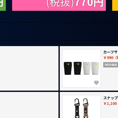
円
(税抜)
770
円
カーフサ
￥990
スナップ
￥1,100