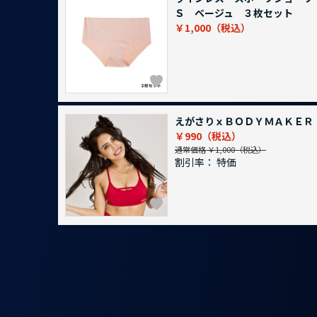
Ｓ ベージュ ３枚セット
￥1,000
えがさりｘＢＯＤＹＭＡＫＥＲ
￥990
通常価格 ￥1,000
割引率：
特価