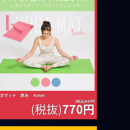
ガマット 厚み ４ｍｍ
(税込)847円
(税抜)
770
円