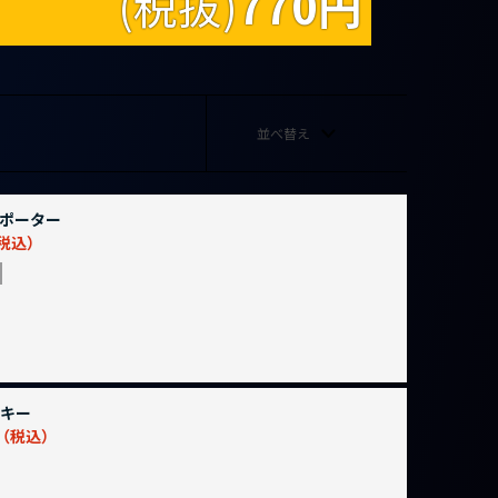
(税抜)
770
円
並べ替え
ポーター
キー