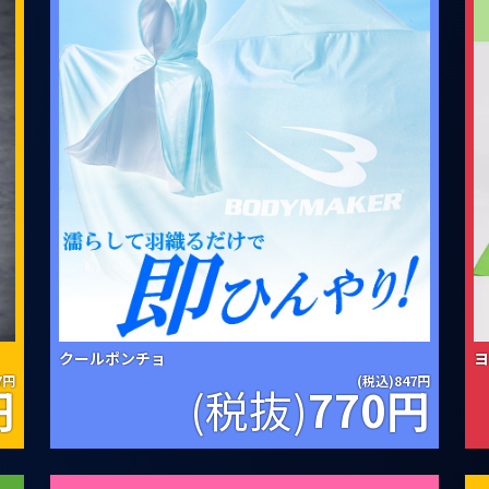
クールポンチョ
ヨ
7円
(税込)847円
円
(税抜)
770
円