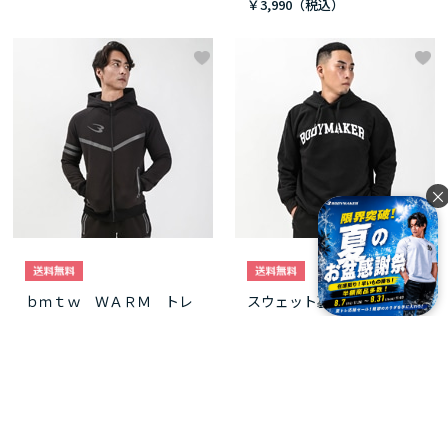
￥3,990
×
ｂｍｔｗ ＷＡＲＭ トレ
スウェット裏起毛パーカ
ーニング パーカー
ー ＢＯＤＹＭＡＫＥＲロ
ゴ
（M ブラック）
￥12,000
（M ブラック）
￥4,990
つづきを見る