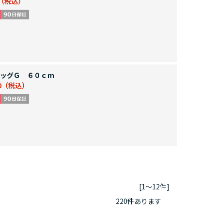
ッグＧ ６０ｃｍ
0
[1～12件]
220
件あります