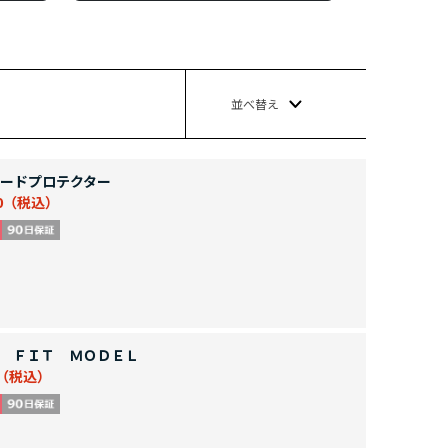
並べ替え
ードプロテクター
0
 ＦＩＴ ＭＯＤＥＬ