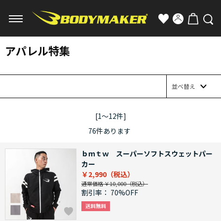
アパレル特集
並べ替え
[1～12件]
76
件あります
ｂｍｔｗ スーパーソフトスウェットパー
カー
￥2,990
通常価格 ￥10,000
割引率：
70%OFF