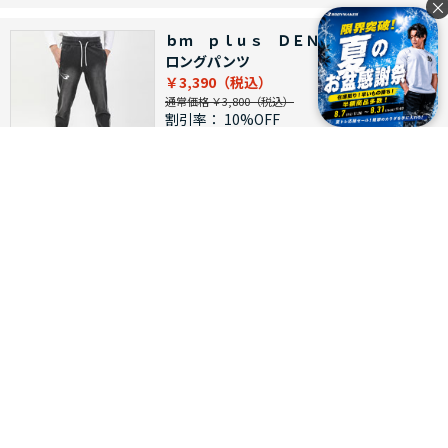
×
ｂｍ ｐｌｕｓ ＤＥＮＩＭ－ＫＮＩＴ
ロングパンツ
￥3,390
通常価格 ￥3,800
割引率：
10%OFF
つづきを見る
[1～12件]
76
件あります
会員メニュー
マイページ