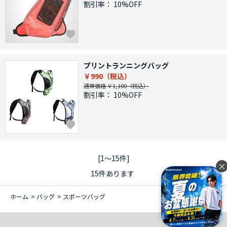
割引率：
10%OFF
プリントランニングバッグ
￥990
通常価格 ￥1,100
割引率：
10%OFF
[1～15件]
×
15
件あります
ホーム
>
バッグ
>
スポーツバッグ