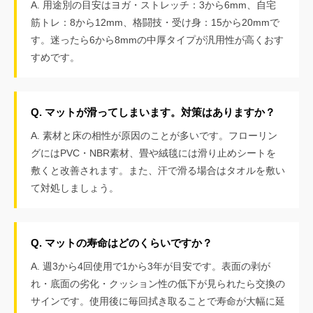
A. 用途別の目安はヨガ・ストレッチ：3から6mm、自宅
筋トレ：8から12mm、格闘技・受け身：15から20mmで
す。迷ったら6から8mmの中厚タイプが汎用性が高くおす
すめです。
Q. マットが滑ってしまいます。対策はありますか？
A. 素材と床の相性が原因のことが多いです。フローリン
グにはPVC・NBR素材、畳や絨毯には滑り止めシートを
敷くと改善されます。また、汗で滑る場合はタオルを敷い
て対処しましょう。
Q. マットの寿命はどのくらいですか？
A. 週3から4回使用で1から3年が目安です。表面の剥が
れ・底面の劣化・クッション性の低下が見られたら交換の
サインです。使用後に毎回拭き取ることで寿命が大幅に延