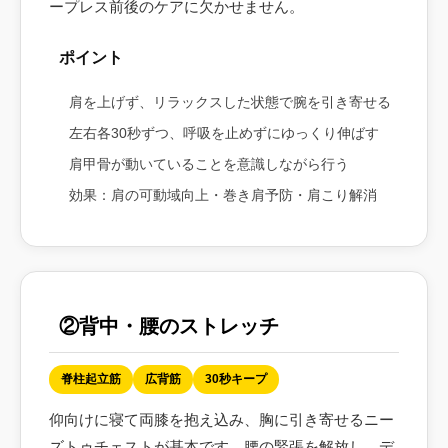
ープレス前後のケアに欠かせません。
ポイント
肩を上げず、リラックスした状態で腕を引き寄せる
左右各30秒ずつ、呼吸を止めずにゆっくり伸ばす
肩甲骨が動いていることを意識しながら行う
効果：肩の可動域向上・巻き肩予防・肩こり解消
②背中・腰のストレッチ
脊柱起立筋
広背筋
30秒キープ
仰向けに寝て両膝を抱え込み、胸に引き寄せるニー
ズトゥチェストが基本です。腰の緊張を解放し、デ