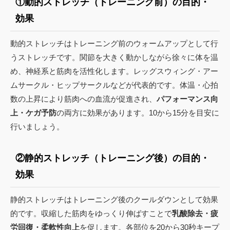
①動的ストレッチ（トレーニング前）の目的・
効果
動的ストレッチはトレーニング前のウォームアップとして行
うストレッチです。関節を大きく動かしながら徐々に体を温
め、神経系と筋肉を活性化します。レッグスウィング・アー
ムサークル・ヒップサークルなどが代表的です。体温・心拍
数の上昇により筋肉への血流が促進され、
パフォーマンス向
上・ケガ予防
の両方に効果があります。10から15分を目安に
行いましょう。
②静的ストレッチ（トレーニング後）の目的・
効果
静的ストレッチはトレーニング後のクールダウンとして効果
的です。収縮した筋肉をゆっくり伸ばすことで
乳酸除去・疲
労回復・柔軟性向上
を促します。各部位を20から30秒キープ