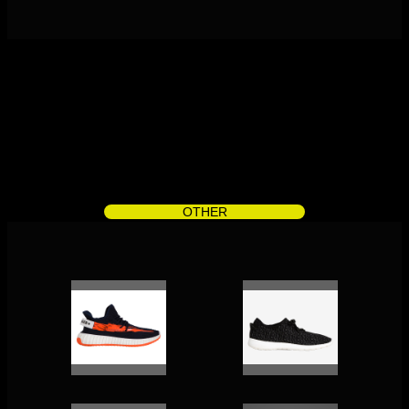
OTHER
アッパーニットスニーカー ３Ｄモデル
アッパーニットスニーカー
アッパー部分はバツグンのフィット感を実現した３Ｄニットを採用しました。凸凹とした表面生地によって通気性の良さを保ちながらも、しっかりとした生地で足全体を包み込んでくれる耐久性を備えています。
サイズとカラーのバリエーションがさらに充実！アッパーに採用したニット素材は着用時の足に通気性、軽量性、快適性をもたらします。足にフィットしストレスフリーな履き心地。弾力性のあるPVCソールがどんな動きにも対応します。長時間履いても疲れにくいシューズです。
アッパーＭＩＸニットスニーカー
アッパーニットスニーカー ウェーブカットモデル