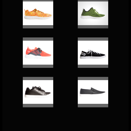
アッパー部分は柔らかいニット素材でできており、通気性、軽量性、快適性があり履き心地抜群です。また、従来のアッパーニットスニーカーよりPVCソールが分厚くなった分、弾力性を保ったままクッション性が優れている仕様になりました。足首部分はクッションの良い素材で仕上げてあり、ホールド感があります。長時間履いても疲れにくいシューズです。
入口が大きく開口し、より履きやすいデザインのスニーカーです。真横から見ると、大きな波が打っているような形状⇒ウェーブカットが特徴です。ソールには細かいスリットが入り、柔らかくて曲げやすい為、足の動作に妨げずにストレスフリーです。しっかりとしたアッパー生地に、立体の同色柄が入ります。
ジャギーライン ＮＥＴバンドモデル
ロゴスニーカー
厚底でクッション性がよく柔らかいアッパー部分のメッシュ生地は通気性抜群！ 甲部分のＮＥＴバンドがおしゃれポイントで 飾りのシューレースがつきます。カジュアルシーンにピッタリ、さりげないブランドロゴで、仕事のときの服装にもぴったり。トレンドウエアには欠かせないシューズのマストアイテム。
どんなファッションにも幅広く合わせやすい、楽に履きこなすことのできる定番の1足。また、かかとが踏める「２WAY」シューズです。サンダル感覚でササッと脱ぎ履きできます。
ストリートスニーカー
アクティブシューズ
清潔感のあるカジュアルシューズを探している方におすすめしたいスニーカー。足元に軽快さを出したいときはもちろん、フォーマルなスタイルではハズしアイテムとしても活躍してくれるので、汎用性の高さも魅力です。柔らかい質感の合成皮革を採用したスニーカーです。
カジュアルシューズでありながら、滑りにくいソールの採用で、急な雨にも対応できるシューズです！カンタンスリッポンで履いたり脱いだりするのがとてもスムーズ！毎日でも履きたくなります。女性サイズから男性サイズまであり、シンプルなので、幅広い年齢層の方に喜ばれること請け合いです！！