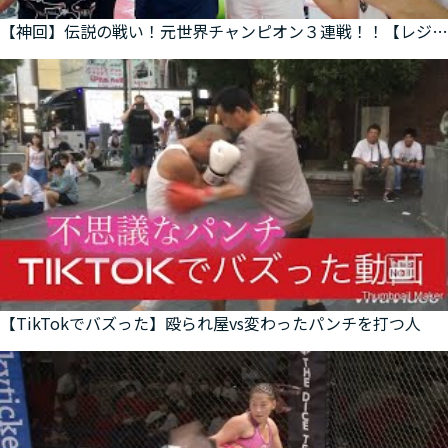
【神回】伝説の戦い！元世界チャンピオン３連戦！！【レジェンド】
【TikTokでバズった】殴られ屋vs変わったパンチを打つ人