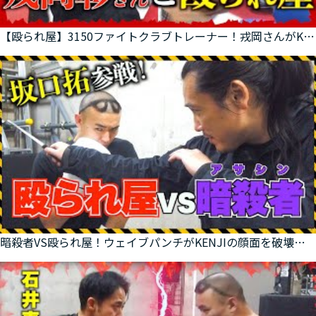
【殴られ屋】3150ファイトクラブトレーナー！戎岡さんがKENJIを鍛え直す！【ガチンコ】
暗殺者VS殴られ屋！ウェイブパンチがKENJIの顔面を破壊する？！