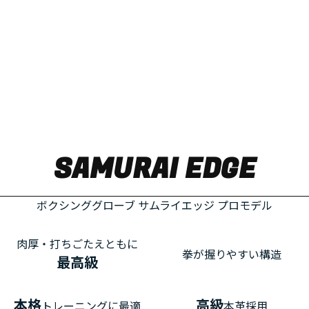
TOP QUALITY
肉厚・打ちごたえに最高級の評価にふさわしい仕上がりのグロ
ーブ。
SAMURAI EDGE
ボクシンググローブ サムライエッジ プロモデル
肉厚・打ちごたえともに
拳が握りやすい構造
最高級
本格
高級
トレーニングに最適
本革採用