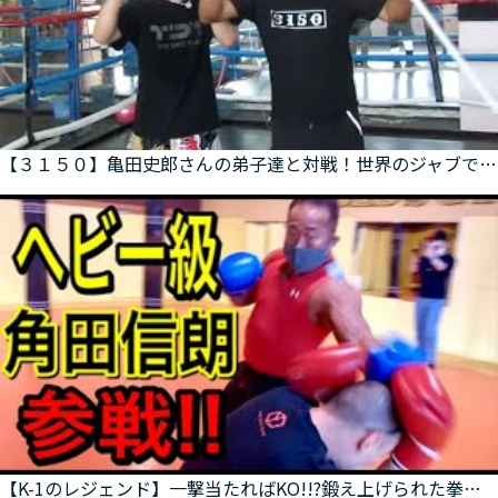
【３１５０】亀田史郎さんの弟子達と対戦！世界のジャブでボコボコ？【コラボ】
【K-1のレジェンド】一撃当たればKO!!?鍛え上げられた拳を避け切れるか!?角田流拳トレーニング公開!!