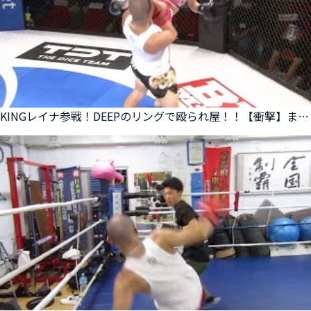
KINGレイナ参戦！DEEPのリングで殴られ屋！！【衝撃】まさかのハイキック！？！？【ハプニング！？】