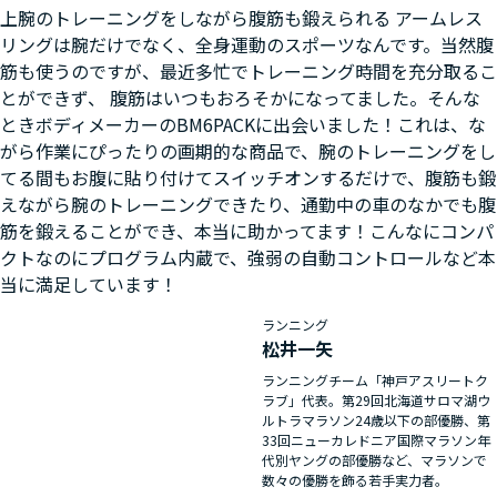
上腕のトレーニングをしながら腹筋も鍛えられる アームレス
リングは腕だけでなく、全身運動のスポーツなんです。当然腹
筋も使うのですが、最近多忙でトレーニング時間を充分取るこ
とができず、 腹筋はいつもおろそかになってました。そんな
ときボディメーカーのBM6PACKに出会いました！これは、な
がら作業にぴったりの画期的な商品で、腕のトレーニングをし
てる間もお腹に貼り付けてスイッチオンするだけで、腹筋も鍛
えながら腕のトレーニングできたり、通勤中の車のなかでも腹
筋を鍛えることができ、本当に助かってます！こんなにコンパ
クトなのにプログラム内蔵で、強弱の自動コントロールなど本
当に満足しています！
ランニング
松井一矢
ランニングチーム「神戸アスリートク
ラブ」代表。第29回北海道サロマ湖ウ
ルトラマラソン24歳以下の部優勝、第
33回ニューカレドニア国際マラソン年
代別ヤングの部優勝など、マラソンで
数々の優勝を飾る若手実力者。