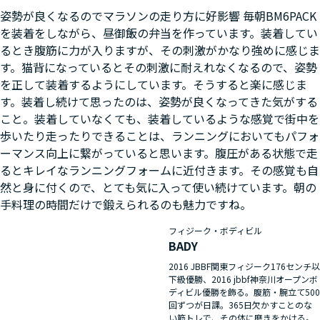
姿勢が良くなるのでマラソンの走り方に好影響 毎朝BM6PACK
を装着をしながら、昼御飯の弁当を作っています。装着してい
るとき腹筋に力が入りますが、その刺激がかなり強めに感じま
す。猫背になっているとその刺激に耐えれなくなるので、姿勢
を正して装着するようにしています。そうすると楽に感じま
す。装着し続けて思ったのは、姿勢が良くなってきた気がする
こと。装着していなくても、装着しているような感覚で街中を
歩いたり走ったりできることは、ランニングにおいてもパフォ
ーマンス向上に繋がっていると思います。腹圧がある状態で走
るとキレイなランニングフォームに近付きます。その感覚も自
然と身に付くので、とても気に入って使い続けています。朝の
手料理の時間だけで鍛えられるのも魅力ですね。
フィジーク・ボディビル
BADY
2016 JBBF関東フィジーク176センチ以
下級優勝、2016 jbbf神奈川オープンボ
ディビル優勝を飾る。腹筋・腕立て500
回ずつが日課。365日欠かすことのな
い筋トレで、その体に磨きをかける。