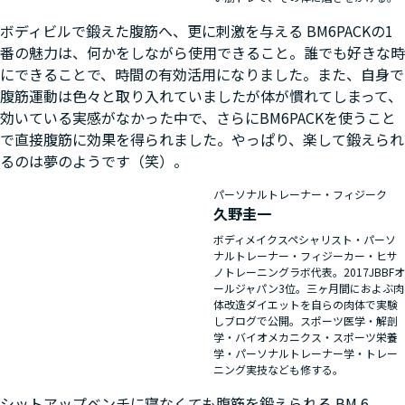
ボディビルで鍛えた腹筋へ、更に刺激を与える BM6PACKの1
番の魅力は、何かをしながら使用できること。誰でも好きな時
にできることで、時間の有効活用になりました。また、自身で
腹筋運動は色々と取り入れていましたが体が慣れてしまって、
効いている実感がなかった中で、さらにBM6PACKを使うこと
で直接腹筋に効果を得られました。やっぱり、楽して鍛えられ
るのは夢のようです（笑）。
パーソナルトレーナー・フィジーク
久野圭一
ボディメイクスペシャリスト・パーソ
ナルトレーナー・フィジーカー・ヒサ
ノトレーニングラボ代表。2017JBBFオ
ールジャパン3位。三ヶ月間におよぶ肉
体改造ダイエットを自らの肉体で実験
しブログで公開。スポーツ医学・解剖
学・バイオメカニクス・スポーツ栄養
学・パーソナルトレーナー学・トレー
ニング実技なども修する。
シットアップベンチに寝なくても腹筋を鍛えられる BM 6