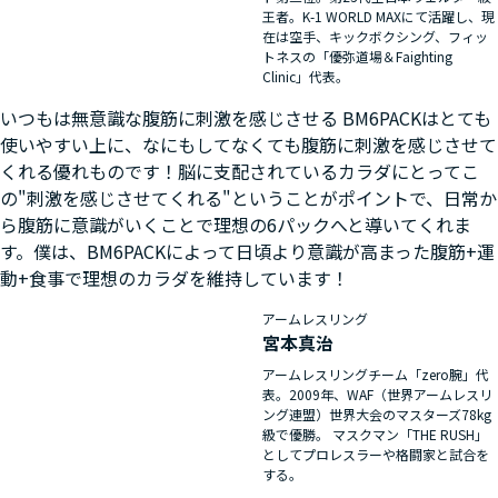
王者。K-1 WORLD MAXにて活躍し、現
在は空手、キックボクシング、フィッ
トネスの「優弥道場＆Faighting
Clinic」代表。
いつもは無意識な腹筋に刺激を感じさせる BM6PACKはとても
使いやすい上に、なにもしてなくても腹筋に刺激を感じさせて
くれる優れものです！脳に支配されているカラダにとってこ
の"刺激を感じさせてくれる"ということがポイントで、日常か
ら腹筋に意識がいくことで理想の6パックへと導いてくれま
す。僕は、BM6PACKによって日頃より意識が高まった腹筋+運
動+食事で理想のカラダを維持しています！
アームレスリング
宮本真治
アームレスリングチーム「zero腕」代
表。2009年、WAF（世界アームレスリ
ング連盟）世界大会のマスターズ78kg
級で優勝。 マスクマン「THE RUSH」
としてプロレスラーや格闘家と試合を
する。