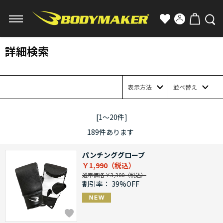
詳細検索
表示方法
並べ替え
[1～20件]
189
件あります
パンチンググローブ
￥1,990
通常価格 ￥3,300
割引率：
39%OFF