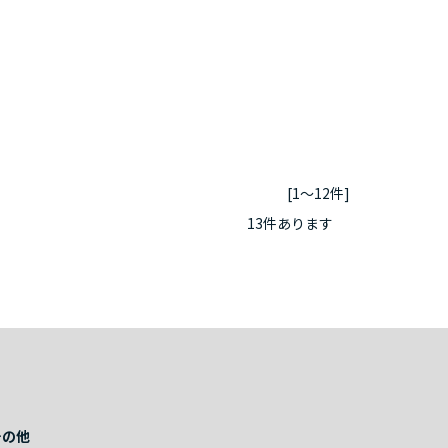
[1～12件]
13
件あります
その他