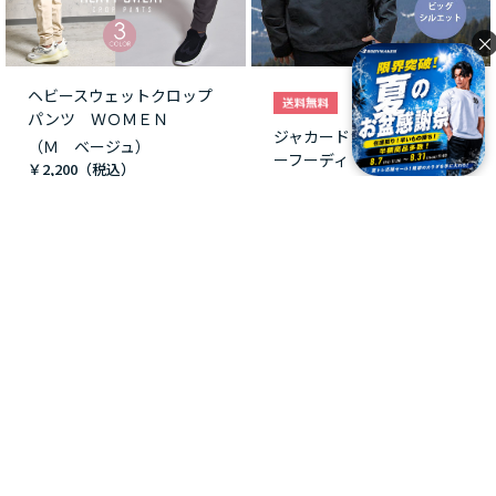
×
ヘビースウェットクロップ
パンツ ＷＯＭＥＮ
ジャカードカモプルオーバ
（Ｍ ベージュ）
ーフーディ
￥2,200
（M ブラック）
￥8,800
つづきを見る
[1～12件]
87
件あります
会員メニュー