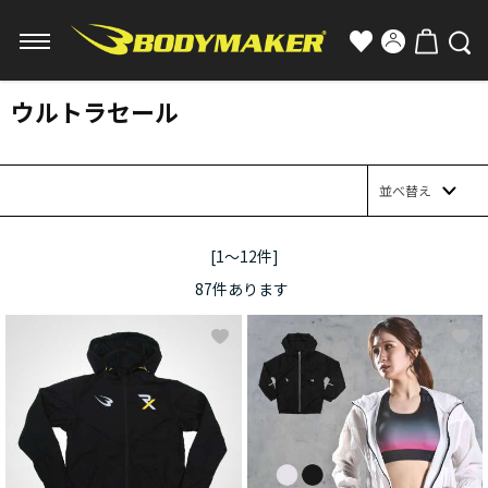
ウルトラセール
並べ替え
[1～12件]
87
件あります