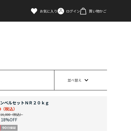
お気に入り
ログイン
買い物かご
並べ替え
ンベルセットＮＲ２０ｋｇ
0
6,000
18%OFF