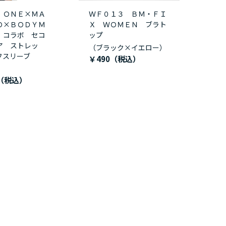
 ＯＮＥ×ＭＡ
ＷＦ０１３ ＢＭ・ＦＩ
Ｏ×ＢＯＤＹＭ
Ｘ ＷＯＭＥＮ ブラト
 コラボ セコ
ップ
ア ストレッ
（ブラック×イエロー）
フスリーブ
￥490