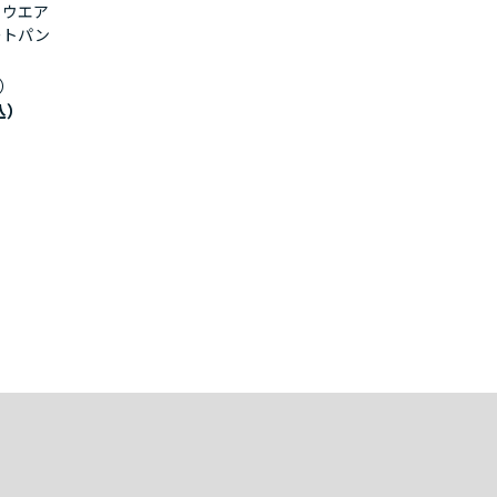
 ウエア
ートパン
Ｎ
）