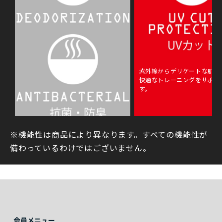
紫外線からデリケートな肌を
快適なトレーニングをサポー
す。
※機能性は商品により異なります。すべての機能性が
細菌が発生しにくく、においも抑え
られます。
備わっているわけではございません。
会員メニュー