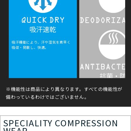
吸汗機能により、汗や湿気を素早く
吸収・発散し、快適。
※機能性は商品により異なります。すべての機能性が
細菌が発生しにくく、におい
られます。
備わっているわけではございません。
SPECIALITY COMPRESSION
WEAR